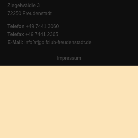
Ziegelwäldle 3
72250 Freudenstadt
Telefon
+49 7441 3060
Telefax
+49 7441 2365
E-M
ail:
info[at]golfclub-freudenstadt.de
Impressum
Datenschutz
Cookie-Richtlinie (EU)