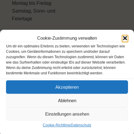
Montag bis Freitag
Samstag, Sonn- und
Feiertage
9-Loch
Cookie-Zustimmung verwalten
Montag bis Freitag
€ 40,00
Um dir ein optimales Erlebnis zu bieten, verwenden wir Technologien wie
Samstag, Sonn- und Feiertage
€ 50,00
Cookies, um Geräteinformationen zu speichern und/oder darauf
zuzugreifen. Wenn du diesen Technologien zustimmst, können wir Daten
10er Karten
wie das Surfverhalten oder eindeutige IDs auf dieser Website verarbeiten.
Wenn du deine Zustimmung nicht erteilst oder zurückziehst, können
(gültig werktags)**
€ 600,00
bestimmte Merkmale und Funktionen beeinträchtigt werden.
18-Loch
€ 350,00
9-Loch
Akzeptieren
Rangefee
Ablehnen
Montag bis Sonntag
€ 10,00
Übungsbälle 1 Token = 32 Bälle
€ 3,00
Einstellungen ansehen
Cookie-Richtlinie
Datenschutz
Mietservice