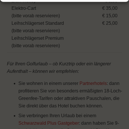
Zieh-Trolley
€ 5,00
Elektro-Cart
€ 35,00
(bitte vorab reservieren)
€ 15,00
Leihschlägerset Standard
€ 25,00
(bitte vorab reservieren)
Leihschlägerset Premium
(bitte vorab reservieren)
Für Ihren Golfurlaub – ob Kurztrip oder ein längerer
Aufenthalt – können wir empfehlen:
Sie wohnen in einem unserer
Partnerhotels
: dann
profitieren Sie von besonders ermäßigten 18-Loch-
Greenfee-Tarifen oder attraktiven Pauschalen, die
Sie direkt über das Hotel buchen können.
Sie verbringen Ihren Urlaub bei einem
Schwarzwald Plus Gastgeber
: dann haben Sie 9-