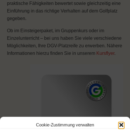
praktische Fähigkeiten bewertet sowie gleichzeitig eine
Einführung in das richtige Verhalten auf dem Golfplatz
gegeben.
Ob im Einsteigerpaket, im Gruppenkurs oder im
Einzelunterricht – bei uns haben Sie viele verschiedene
Möglichkeiten, Ihre DGV-Platzreife zu erwerben. Nähere
Informationen hierzu finden Sie in unserem
Kursflyer
.
Cookie-Zustimmung verwalten