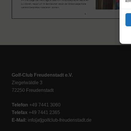
kön
Golf-Club Freudenstadt e.V.
Ziegelwäldle 3
72250 Freudenstadt
Telefon
+49 7441 3060
Telefax
+49 7441 2365
E-M
ail:
info[at]golfclub-freudenstadt.de