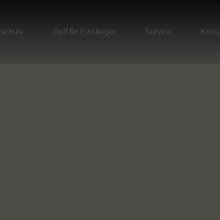
fschule
Golf für Einsteiger
Service
Konta