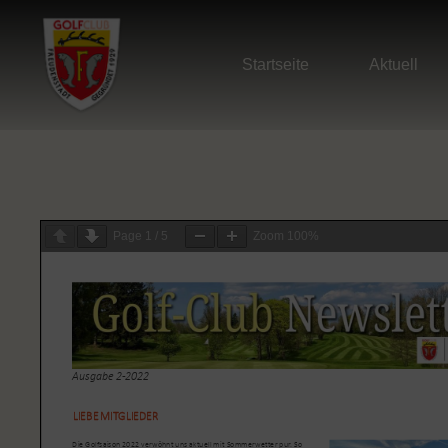
Startseite
Aktuell
Page
1
/
5
Zoom
100%