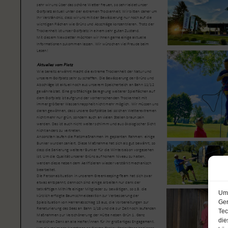
Um 
Ger
Tec
die